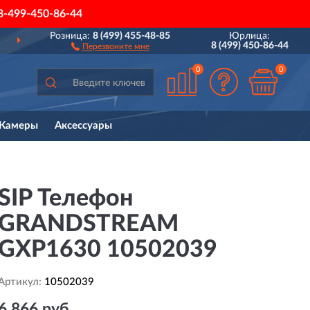
8-499-450-86-44
Розница:
8 (499) 455-48-85
Юрлица:
ДОСТАВИМ
ПО ВСЕЙ РОССИИ
8 (499) 450-86-44
Перезвоните мне
0
0
Камеры
Аксессуары
SIP Телефон
GRANDSTREAM
GXP1630 10502039
Артикул:
10502039
6 866 руб.