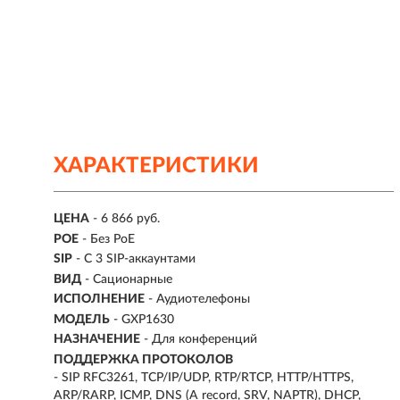
ХАРАКТЕРИСТИКИ
ЦЕНА
- 6 866 руб.
POE
- Без PoE
SIP
- С 3 SIP-аккаунтами
ВИД
- Сационарные
ИСПОЛНЕНИЕ
-
Аудиотелефоны
МОДЕЛЬ
- GXP1630
НАЗНАЧЕНИЕ
-
Для конференций
ПОДДЕРЖКА ПРОТОКОЛОВ
- SIP RFC3261, TCP/IP/UDP, RTP/RTCP, HTTP/HTTPS,
ARP/RARP, ICMP, DNS (A record, SRV, NAPTR), DHCP,