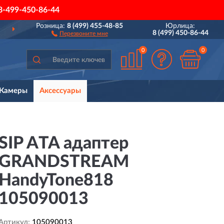
8-499-450-86-44
Розница:
8 (499) 455-48-85
Юрлица:
ДОСТАВИМ
ПО ВСЕЙ РОССИИ
8 (499) 450-86-44
Перезвоните мне
0
0
Камеры
Аксессуары
SIP ATA aдаптер
GRANDSTREAM
HandyTone818
105090013
Артикул:
105090013