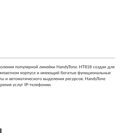
оления популярной линейки HandyTone. HT818 создан для
компактном корпусе и имеющий богатые функциональные
ы и автоматического выделения ресурсов. HandyTone
ения услуг IP-телефонии.
ы