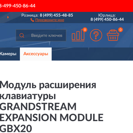
8-499-450-86-44
Розница:
8 (499) 455-48-85
Юрлица:
ДОСТАВИМ
ПО ВСЕЙ РОССИИ
8 (499) 450-86-44
Перезвоните мне
0
0
Камеры
Аксессуары
Модуль расширения
клавиатуры
GRANDSTREAM
EXPANSION MODULE
GBX20