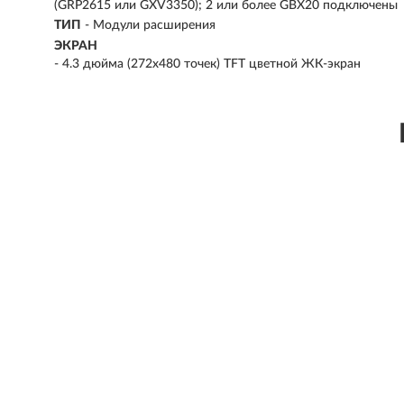
(GRP2615 или GXV3350); 2 или более GBX20 подключены
ТИП
- Модули расширения
ЭКРАН
- 4.3 дюйма (272x480 точек) TFT цветной ЖК-экран