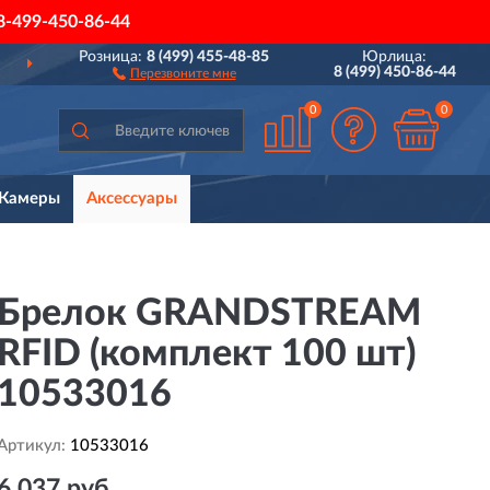
8-499-450-86-44
Розница:
8 (499) 455-48-85
Юрлица:
ДОСТАВИМ
ПО ВСЕЙ РОССИИ
8 (499) 450-86-44
Перезвоните мне
0
0
Камеры
Аксессуары
Брелок GRANDSTREAM
RFID (комплект 100 шт)
10533016
Артикул:
10533016
6 037 руб.